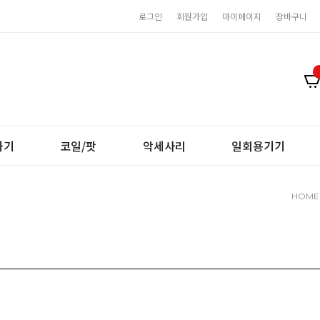
로그인
회원가입
마이페이지
장바구니
화기
코일/팟
악세사리
일회용기기
HOME