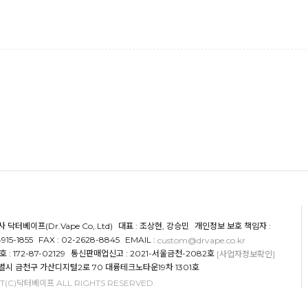
 닥터베이프(Dr.Vape Co,.Ltd)
대표 : 조상현, 강승민
개인정보 보호 책임자 :
915-1855
FAX : 02-2628-8845
EMAIL :
custom@drvape.co.kr
 172-87-02129
통신판매업신고 : 2021-서울금천-2082호
[사업자정보확인]
특별시 금천구 가산디지털2로 70 대륭테크노타운19차 1301호
T(C)닥터베이프 ALL RIGHTS RESERVED.